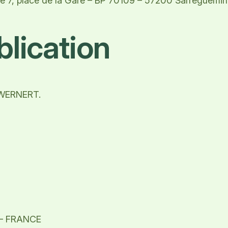
tué 7, place de la Gare – BP 70109 – 57200 Sarreguemin
blication
e WERNERT.
r
 – FRANCE